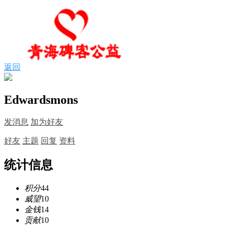
返回
Edwardsmons
发消息
加为好友
好友
主题
回复
资料
统计信息
积分
44
威望
10
金钱
14
贡献
10