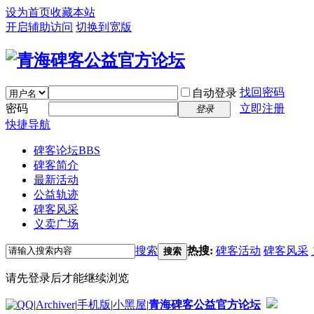
设为首页
收藏本站
开启辅助访问
切换到宽版
找回密码
自动登录
密码
立即注册
登录
快捷导航
碑客论坛
BBS
碑客简介
最新活动
公益轨迹
碑客风采
义卖广场
搜索
热搜:
碑客活动
碑客风采
搜索
请先登录后才能继续浏览
|
Archiver
|
手机版
|
小黑屋
|
青海碑客公益官方论坛