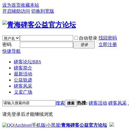
设为首页
收藏本站
开启辅助访问
切换到宽版
找回密码
自动登录
密码
立即注册
登录
快捷导航
碑客论坛
BBS
碑客简介
最新活动
公益轨迹
碑客风采
义卖广场
搜索
热搜:
碑客活动
碑客风采
搜索
请先登录后才能继续浏览
|
Archiver
|
手机版
|
小黑屋
|
青海碑客公益官方论坛